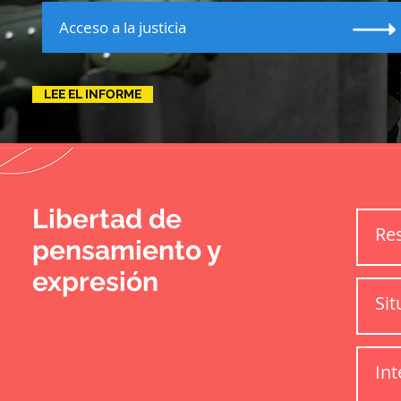
Acceso a la justicia
LEE EL INFORME
Libertad de
Res
pensamiento y
expresión
Sit
Int