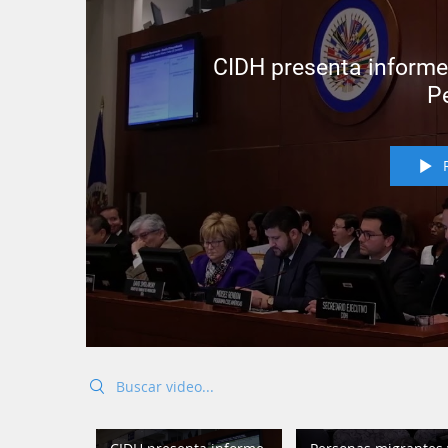
CIDH presenta informe
P
Search videos